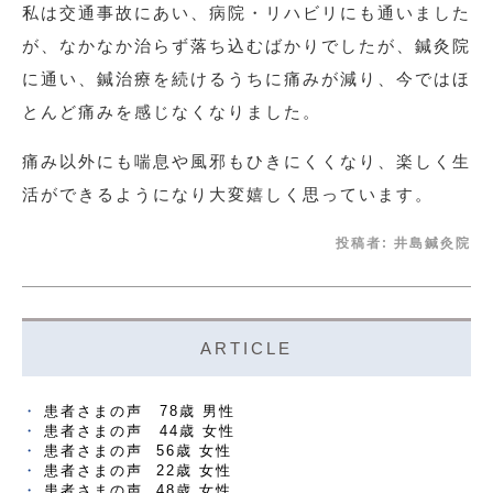
私は交通事故にあい、病院・リハビリにも通いました
が、なかなか治らず落ち込むばかりでしたが、鍼灸院
に通い、鍼治療を続けるうちに痛みが減り、今ではほ
とんど痛みを感じなくなりました。
痛み以外にも喘息や風邪もひきにくくなり、楽しく生
活ができるようになり大変嬉しく思っています。
投稿者:
井島鍼灸院
ARTICLE
患者さまの声 78歳 男性
患者さまの声 44歳 女性
患者さまの声 56歳 女性
患者さまの声 22歳 女性
患者さまの声 48歳 女性