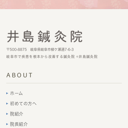
〒500-8875 岐阜県岐阜市柳ケ瀬通7-6-3
岐阜市で疾患を根本から改善する鍼灸院 ©井島鍼灸院
ABOUT
ホーム
初めての方へ
院紹介
院長紹介