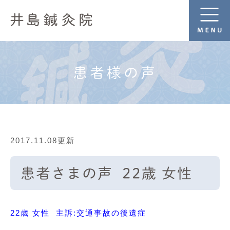
患者様の声
2017.11.08更新
患者さまの声 22歳 女性
22歳 女性 主訴:交通事故の後遺症