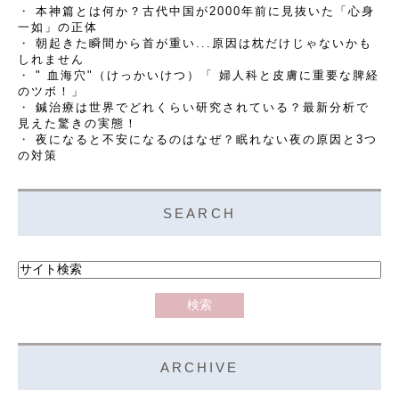
本神篇とは何か？古代中国が2000年前に見抜いた「心身
一如」の正体
朝起きた瞬間から首が重い...原因は枕だけじゃないかも
しれません
" 血海穴"（けっかいけつ）「 婦人科と皮膚に重要な脾経
のツボ！」
鍼治療は世界でどれくらい研究されている？最新分析で
見えた驚きの実態！
夜になると不安になるのはなぜ？眠れない夜の原因と3つ
の対策
SEARCH
ARCHIVE