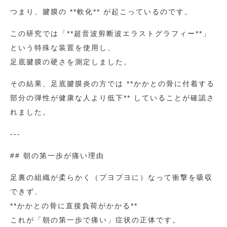
つまり、腱膜の **軟化** が起こっているのです。
この研究では「**超音波剪断波エラストグラフィー**」
という特殊な装置を使用し、
足底腱膜の硬さを測定しました。
その結果、足底腱膜炎の方では **かかとの骨に付着する
部分の弾性が健康な人より低下** していることが確認さ
れました。
---
## 朝の第一歩が痛い理由
足裏の組織が柔らかく（プヨプヨに）なって衝撃を吸収
できず、
**かかとの骨に直接負荷がかかる**
これが「朝の第一歩で痛い」症状の正体です。