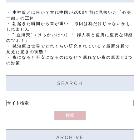
本神篇とは何か？古代中国が2000年前に見抜いた「心身
一如」の正体
朝起きた瞬間から首が重い...原因は枕だけじゃないかも
しれません
" 血海穴"（けっかいけつ）「 婦人科と皮膚に重要な脾経
のツボ！」
鍼治療は世界でどれくらい研究されている？最新分析で
見えた驚きの実態！
夜になると不安になるのはなぜ？眠れない夜の原因と3つ
の対策
SEARCH
ARCHIVE