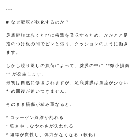
---
# なぜ腱膜が軟化するのか？
足底腱膜は歩くたびに衝撃を吸収するため、かかとと足
指のつけ根の間でピンと張り、クッションのように働き
ます。
しかし繰り返しの負荷によって、腱膜の中に **微小損傷
** が発生します。
最初は自然に修復されますが、足底腱膜は血流が少ない
ため回復が追いつきません。
そのまま損傷が積み重なると、
* コラーゲン線維が乱れる
* 強さやしなやかさが失われる
* 組織が変性し、弾力がなくなる（軟化）