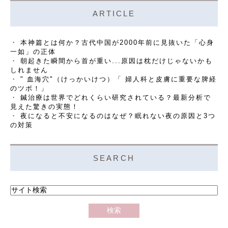
ARTICLE
本神篇とは何か？古代中国が2000年前に見抜いた「心身
一如」の正体
朝起きた瞬間から首が重い...原因は枕だけじゃないかも
しれません
" 血海穴"（けっかいけつ）「 婦人科と皮膚に重要な脾経
のツボ！」
鍼治療は世界でどれくらい研究されている？最新分析で
見えた驚きの実態！
夜になると不安になるのはなぜ？眠れない夜の原因と3つ
の対策
SEARCH