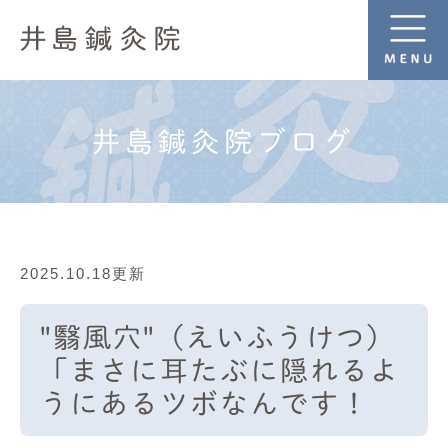
井島鍼灸院ブログ
2025.10.18更新
"翳風穴"（えいふうけつ）
「まさに耳たぶに隠れるよ
うにあるツボなんです！