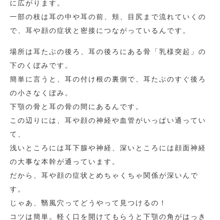
に広がります。
一部の枝は耳の中や耳の前、頬、目尻まで流れていくの
で、耳や顔の症状と密接につながっているんです。
場所は耳たぶの後ろ、耳の後ろにある骨「乳様突起」の
下のくぼみです。
簡単に言うと、耳の付け根の裏側で、耳たぶのすぐ後ろ
の小さなくぼみ。
下顎の骨と耳の骨の間にあるんです。
この辺りには、耳や顔の神経や血管がいっぱい通ってい
て、
浅いところには耳下腺や神経、深いところには顔面神経
の大事な本幹が通っています。
だから、耳や顔の症状とめちゃくちゃ関係が深いんで
す。
じゃあ、翳風穴ってどうやって見つけるの！
コツは簡単。軽く口を開けてもらうと下顎の角がはっき