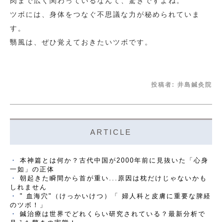
肉まで広く関わっているなんて、驚きですよね。
ツボには、身体をつなぐ不思議な力が秘められていま
す。
翳風は、ぜひ覚えておきたいツボです。
投稿者:
井島鍼灸院
ARTICLE
本神篇とは何か？古代中国が2000年前に見抜いた「心身
一如」の正体
朝起きた瞬間から首が重い...原因は枕だけじゃないかも
しれません
" 血海穴"（けっかいけつ）「 婦人科と皮膚に重要な脾経
のツボ！」
鍼治療は世界でどれくらい研究されている？最新分析で