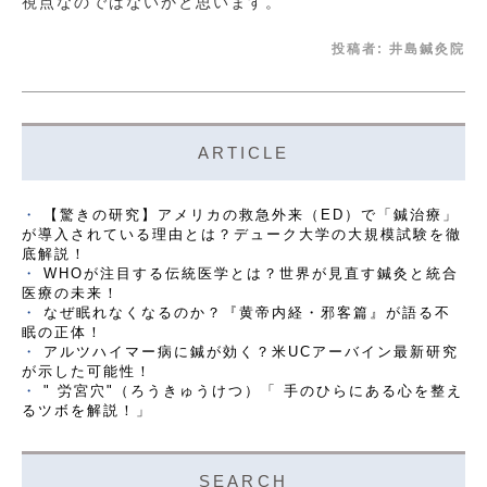
視点なのではないかと思います。
投稿者:
井島鍼灸院
ARTICLE
【驚きの研究】アメリカの救急外来（ED）で「鍼治療」
が導入されている理由とは？デューク大学の大規模試験を徹
底解説！
WHOが注目する伝統医学とは？世界が見直す鍼灸と統合
医療の未来！
なぜ眠れなくなるのか？『黄帝内経・邪客篇』が語る不
眠の正体！
アルツハイマー病に鍼が効く？米UCアーバイン最新研究
が示した可能性！
" 労宮穴"（ろうきゅうけつ）「 手のひらにある心を整え
るツボを解説！」
SEARCH