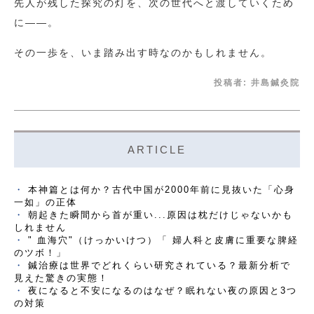
先人が残した探究の灯を、次の世代へと渡していくため
に――。
その一歩を、いま踏み出す時なのかもしれません。
投稿者:
井島鍼灸院
ARTICLE
本神篇とは何か？古代中国が2000年前に見抜いた「心身
一如」の正体
朝起きた瞬間から首が重い...原因は枕だけじゃないかも
しれません
" 血海穴"（けっかいけつ）「 婦人科と皮膚に重要な脾経
のツボ！」
鍼治療は世界でどれくらい研究されている？最新分析で
見えた驚きの実態！
夜になると不安になるのはなぜ？眠れない夜の原因と3つ
の対策